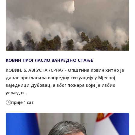
КОВИН ПРОГЛАСИО ВАНРЕДНО СТАЊЕ
КОВИН, 6. АВГУСТА /СРНА/ - Општина Ковин хитно је
данас прогласила ванредну ситуацију у Мјесној
заједници Дубовац, а због пожара који је избио
усљед в...
прије 1 сат