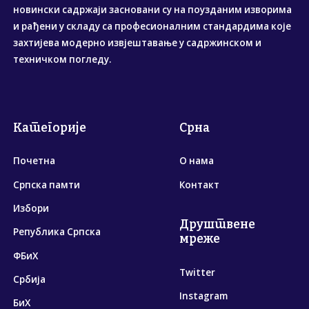
новински садржаји засновани су на поузданим изворима
и рађени у складу са професионалним стандардима које
захтијева модерно извјештавање у садржинском и
техничком погледу.
Категорије
Срна
Почетна
О нама
Српска памти
Контакт
Избори
Друштвене
Република Српска
мреже
ФБиХ
Twitter
Србија
Instagram
БиХ