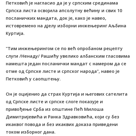
Петковић је нагласио да је у српским срединама
Српска листа освојила апсолутну већину и свих 10
посланичких мандата, док је, како је навео,
истовремено на дјелу изборни инжењеринг Аљбина
Куртија.
"Тим инжењерингом се по већ опробаном рецепту
слуги /Ненаду/ Рашићу увелико албанским гласовима
намешта један посланички мандат с намером да се
отме од Српске листе и српског народа", навео је
Петковић у саопштењу.
Он је оцијенио да страх Куртија и његових сателита
од Српске листе и српске слоге показује и
привођење Срба из општине Пећ Милоша
Димитријевића и Ранка Здравковића, који су без
икаквог повода и без икаквих доказа приведени
током изборног дана.