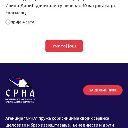
Ивица Дачић дочекали су вечерас 40 ватрогасаца-
спасилац...
прије 4 сата
Учитај још
ЗА ДОПИСНИКЕ
Агенција "СРНА" пружа корисницима својих сервиса
цјеловито и брзо извјештавање. Њене вијести и други