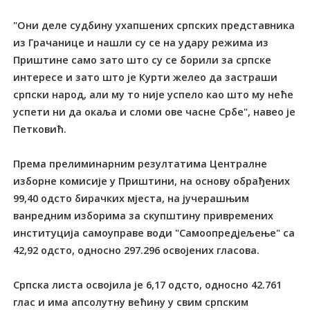
"Они деле судбину ухапшених српских представника
из Грачанице и нашли су се на удару режима из
Приштине само зато што су се борили за српске
интересе и зато што је Курти желео да застраши
српски народ, али му то није успело као што му неће
успети ни да окаља и сломи ове часне Србе", навео је
Петковић.
Према прелиминарним резултатима Централне
изборне комисије у Приштини, на основу обрађених
99,40 одсто бирачких мјеста, на јучерашњим
ванредним изборима за скупштину привремених
институција самоуправе води "Самоопредјељење" са
42,92 одсто, односно 297.296 освојених гласова.
Српска листа освојила је 6,17 одсто, односно 42.761
глас и има апсолутну већину у свим српским