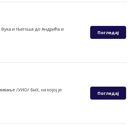
 Вука и Његоша до Андрића и
Погледај
вање /УИО/ БиХ, на којој је
Погледај