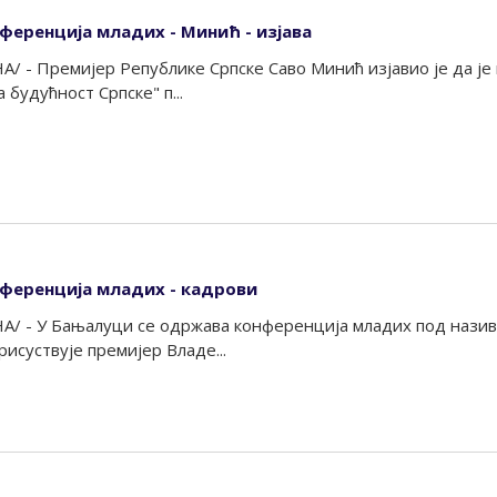
нференција младих - Минић - изјава
А/ - Премијер Републике Српске Саво Минић изјавио је да ј
 будућност Српске" п...
нференција младих - кадрови
А/ - У Бањалуци се одржава конференција младих под назив
рисуствује премијер Владе...