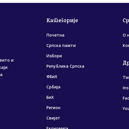
Категорије
С
Почетна
О 
Српска памти
Ко
Избори
вито и
Д
Република Српска
жаји
са
ФБиХ
Tw
Србија
In
БиХ
Fa
Регион
Yo
Свијет
Економија