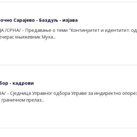
очно Сарајево - Баздуљ - изјава
 /СРНА/ - Предавање о теми "Континуитет и идентитет: од
ечерас књижевник Муха...
бор - кадрови
А/ - Сједница Управног одбора Управе за индиректно опорези
 граничном прелаз...