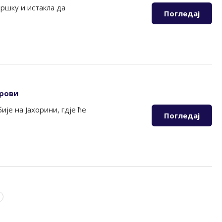
дршку и истакла да
Погледај
дрови
је на Јахорини, гдје ће
Погледај