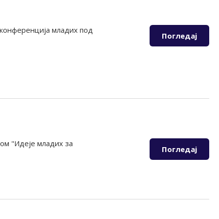
е конференција младих под
Погледај
ом "Идеје младих за
Погледај