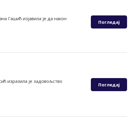
на Гашић изјавила је да након
Погледај
сић изразила је задовољство
Погледај