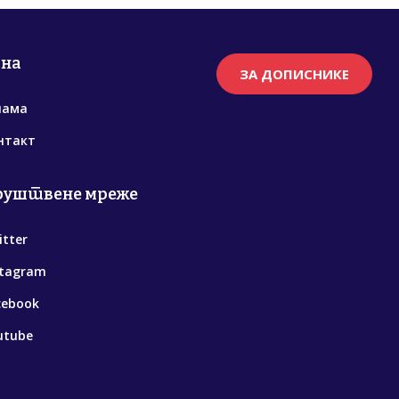
рна
ЗА ДОПИСНИКЕ
нама
нтакт
руштвене мреже
itter
stagram
cebook
utube