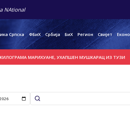
a NAtional
ика Српска
ФБиХ
Србија
БиХ
Регион
Свијет
Еконо
ГРАМА МАРИХУАНЕ, УХАПШЕН МУШКАРАЦ ИЗ ТУЗИ
ЗЕМЉ