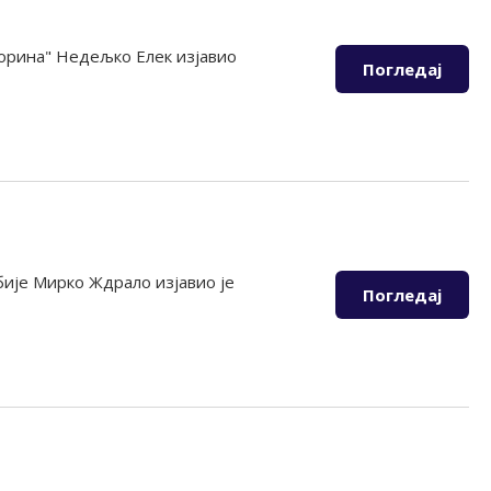
хорина" Недељко Елек изјавио
Погледај
бије Мирко Ждрало изјавио је
Погледај