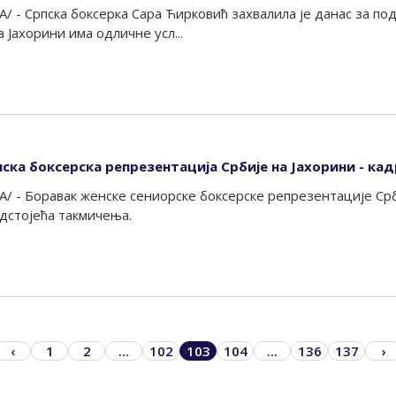
/ - Српска боксерка Сара Ћирковић захвалила је данас за по
 Јахорини има одличне усл...
нска боксерска репрезентација Србије на Јахорини - ка
/ - Боравак женске сениорске боксерске репрезентације Срби
дстојећа такмичења.
‹
1
2
...
102
103
104
...
136
137
›