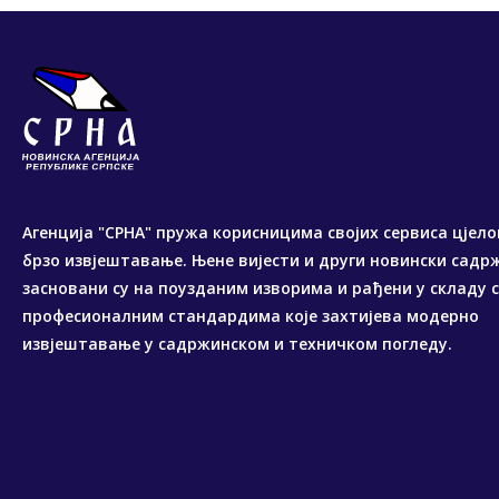
Агенција "СРНА" пружа корисницима својих сервиса цјело
брзо извјештавање. Њене вијести и други новински садр
засновани су на поузданим изворима и рађени у складу 
професионалним стандардима које захтијева модерно
извјештавање у садржинском и техничком погледу.