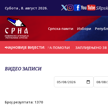
SRpsk
Субота , 8. август 2026.
Српска памти
Избори
Републ
НАЈНОВИЈЕ ВИЈЕСТИ:
БНЕ МИЛИЈАРДЕ ЕВРА ПОМОЋИ
ЗАПЛИЈЕЊЕНО 38 КИЛО
ВИДЕО ЗАПИСИ
Број резултата:
1370