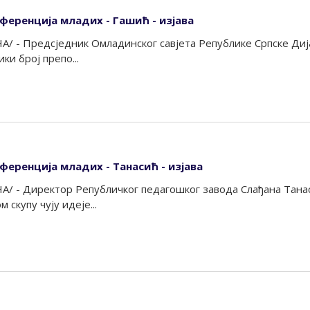
нференција младих - Гашић - изјава
А/ - Предсједник Омладинског савјета Републике Српске Дија
ки број препо...
ференција младих - Танасић - изјава
А/ - Директор Републичког педагошког завода Слађана Тана
 скупу чују идеје...