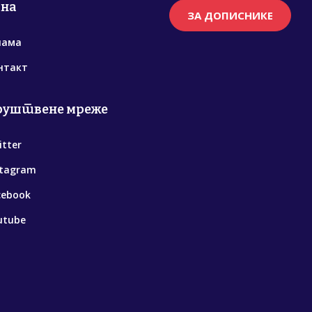
рна
ЗА ДОПИСНИКЕ
нама
нтакт
руштвене мреже
itter
stagram
cebook
utube