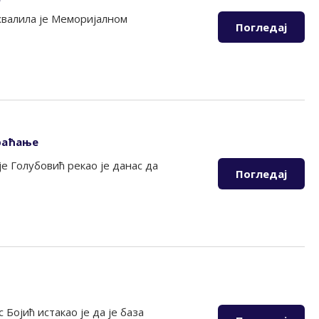
хвалила је Меморијалном
Погледај
браћање
е Голубовић рекао је данас да
Погледај
ојић истакао је да је база