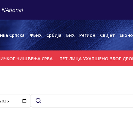
 NAtional
ика Српска
ФБиХ
Србија
БиХ
Регион
Свијет
Еконо
ОГ ЧИШЋЕЊА СРБА
ПЕТ ЛИЦА УХАПШЕНО ЗБОГ ДРОГЕ
П