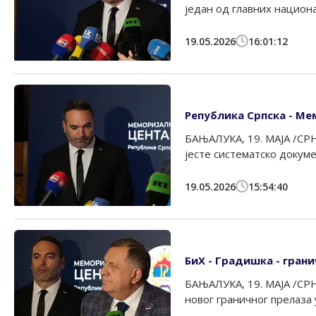
један од главних национал
19.05.2026
16:01:12
Република Српска - Ме
БАЊАЛУКА, 19. МАЈА /СРН
јесте систематско докуме
19.05.2026
15:54:40
БиХ - Градишка - грани
БАЊАЛУКА, 19. МАЈА /СР
новог граничног прелаза 