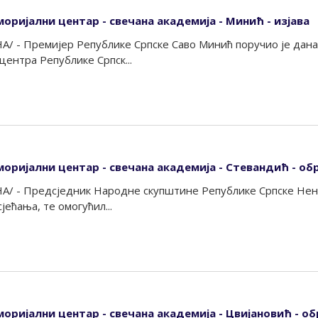
оријални центар - свечана академија - Минић - изјава
А/ - Премијер Републике Српске Саво Минић поручио је дана
ентра Републике Српск...
моријални центар - свечана академија - Стевандић - о
А/ - Предсједник Народне скупштине Републике Српске Нена
јећања, те омогућил...
моријални центар - свечана академија - Цвијановић - о