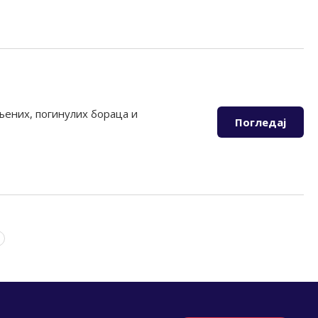
љених, погинулих бораца и
Погледај