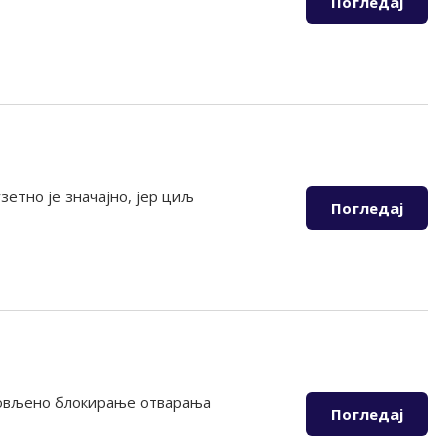
Погледај
етно је значајно, јер циљ
Погледај
новљено блокирање отварања
Погледај