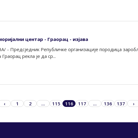
оријални центар - Граорац - изјава
А/ - Предсједник Републичке организације породица зароб
Граорац рекла је да ср...
‹
1
2
...
115
116
117
...
136
137
›