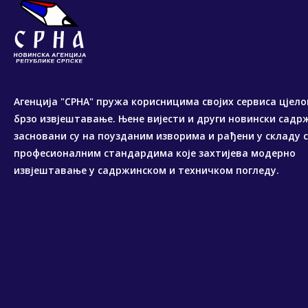
Агенција "СРНА" пружа корисницима својих сервиса цјело
брзо извјештавање. Њене вијести и други новински садр
засновани су на поузданим изворима и рађени у складу 
професионалним стандардима које захтијева модерно
извјештавање у садржинском и техничком погледу.