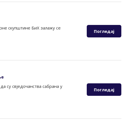
рне скупштине БиХ залажу се
Погледај
ње
да су свједочанства сабрана у
Погледај