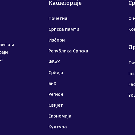
Категорије
С
Почетна
О 
Српска памти
Ко
Избори
вито и
Д
Република Српска
жаји
са
ФБиХ
Tw
Србија
In
БиХ
Fa
Регион
Yo
Свијет
Економија
Култура