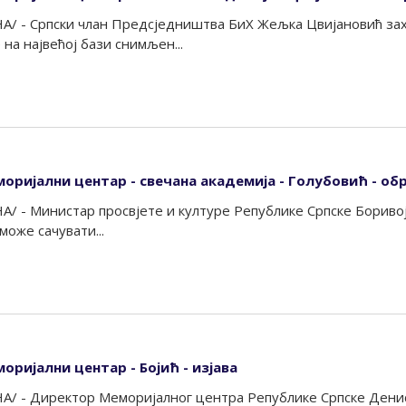
А/ - Српски члан Предсједништва БиХ Жељка Цвијановић за
на највећој бази снимљен...
моријални центар - свечана академија - Голубовић - о
А/ - Министар просвјете и културе Републике Српске Боривој
може сачувати...
оријални центар - Бојић - изјава
А/ - Директор Меморијалног центра Републике Српске Денис Б