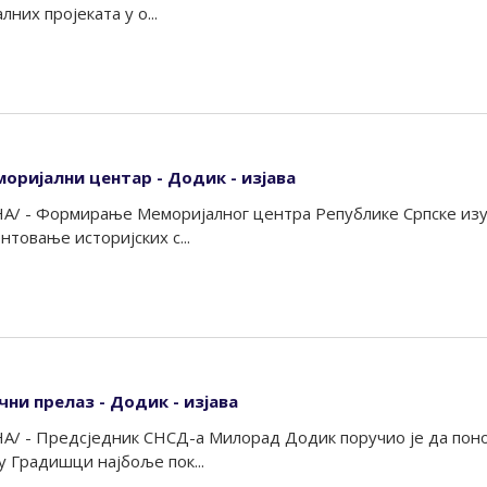
них пројеката у о...
моријални центар - Додик - изјава
А/ - Формирање Меморијалног центра Републике Српске изуз
нтовање историјских с...
чни прелаз - Додик - изјава
НА/ - Предсједник СНСД-а Милорад Додик поручио је да по
у Градишци најбоље пок...