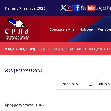
SRpska
Петак , 7. август 2026.
Српска памти
Избори
Републ
НАЈНОВИЈЕ ВИЈЕСТИ:
РОВАЧКОЈ И ПРИЈЕДОРСКОЈ ЦЕСТИ ЗАВРШНИ ЦИЉ ЕТНИЧК
ВИДЕО ЗАПИСИ
Број резултата:
1362