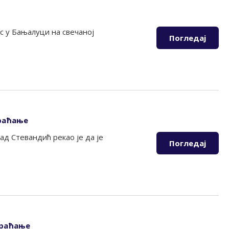
с у Бањалуци на свечаној
Погледај
браћање
д Стевандић рекао је да је
Погледај
браћање