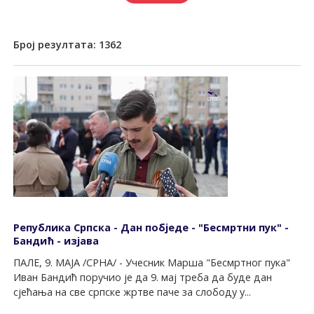
Број резултата:
1362
Република Српска - Дан побједе - "Бесмртни пук" -
Бандић - изјава
ПАЛЕ, 9. МАЈА /СРНА/ - Учесник Марша "Бесмртног пука"
Иван Бандић поручио је да 9. мај треба да буде дан
сјећања на све српске жртве паче за слободу у...