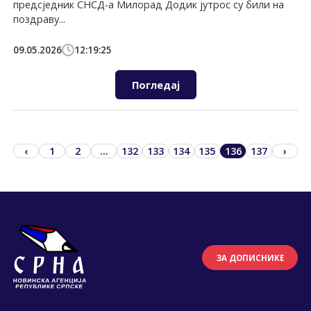
предсједник СНСД-а Милорад Додик јутрос су били на
поздраву...
09.05.2026
12:19:25
Погледај
‹
1
2
...
132
133
134
135
136
137
›
ЗА ДОПИСНИКЕ