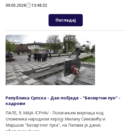
09.05.2026
13:48:32
Погледај
Република Српска - Дан побједе - "Бесмртни пук" -
кадрови
ПАЛЕ, 9. МАЈА /СРНА/ - Полагањем вијенаца код
споменика народном хероју Милану Симовићу и
Маршом "Бесмртног пука", на Палама је данас