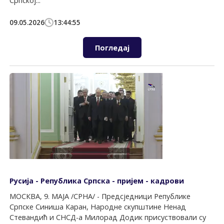
Српској...
09.05.2026
13:44:55
Погледај
Русија - Република Српска - пријем - кадрови
МОСКВА, 9. МАЈА /СРНА/ - Предсједници Републике
Српске Синиша Каран, Народне скупштине Ненад
Стевандић и СНСД-а Милорад Додик присуствовали су