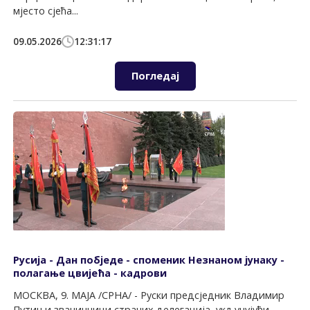
мјесто сјећа...
09.05.2026
12:31:17
Погледај
Русија - Дан побједе - споменик Незнаном јунаку -
полагање цвијећа - кадрови
МОСКВА, 9. МАЈА /СРНА/ - Руски предсједник Владимир
Путин и званичници страних делегација, укључујући