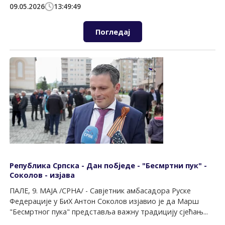
09.05.2026
13:49:49
Погледај
Република Српска - Дан побједе - "Бесмртни пук" -
Соколов - изјава
ПАЛЕ, 9. МАЈА /СРНА/ - Савјетник амбасадора Руске
Федерације у БиХ Антон Соколов изјавио је да Марш
"Бесмртног пука" представља важну традицију сјећањ...