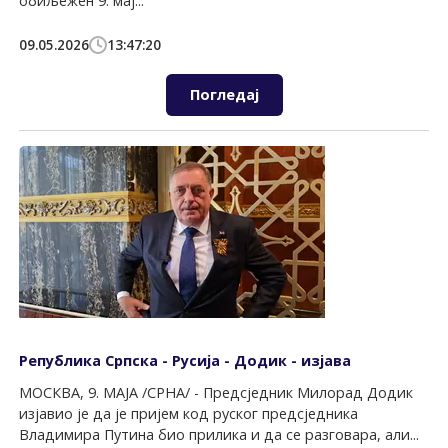
обиљежен 9. мај...
09.05.2026
13:47:20
Погледај
Република Српска - Русија - Додик - изјава
МОСКВА, 9. МАЈА /СРНА/ - Предсједник Милорад Додик
изјавио је да је пријем код руског предсједника
Владимира Путина био прилика и да се разговара, али...