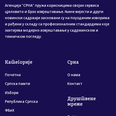
Агенција "СРНА" пружа корисницима својих сервиса
цјеловито и брзо извјештавање. Њене вијести и други
новински садржаји засновани су на поузданим изворима
и рађени у складу са професионалним стандардима које
захтијева модерно извјештавање у садржинском и
техничком погледу.
Категорије
Срна
Почетна
О нама
Српска памти
Контакт
Избори
Друштвене
Република Српска
мреже
ФБиХ