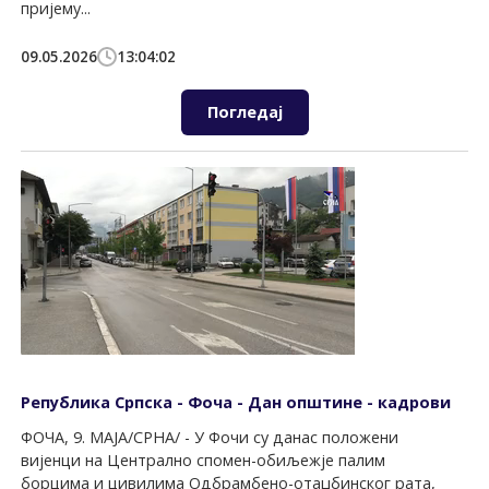
пријему...
09.05.2026
13:04:02
Погледај
Република Српска - Фоча - Дан општине - кадрови
ФОЧА, 9. МАЈА/СРНА/ - У Фочи су данас положени
вијенци на Централно спомен-обиљежје палим
борцима и цивилима Одбрамбено-отаџбинског рата,